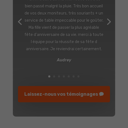
merveilleuse avec ma classe pour le fort
boyard. Une association unique que je
recommande à toutes les écoles de
Bruxelles. C'était une aventure sans
précédent. Le professionnalisme de
meltingsport nous a amenés à dépasser
nos limites, de véritables « pédagogues »,
nous nous sommes laissé guider en toute
confiance, c’était magique! Respect pour
votre investissement, merci Monsieur
Sébastien Callens pour l'organisation.
Chantal
Laissez-nous vos témoignages