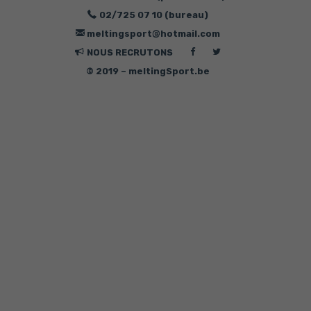
02/725 07 10 (bureau)
meltingsport@hotmail.com
Suivez-
Suivez-
NOUS RECRUTONS
nous
nous
© 2019 – meltingSport.be
sur
sur
Facebook
Twitter