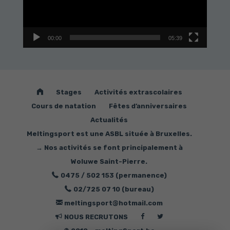
00:00
05:39
Bienvenue
Stages
Activités extrascolaires
Cours de natation
Fêtes d’anniversaires
Actualités
Meltingsport est une ASBL située à Bruxelles.
→ Nos activités se font principalement à
Woluwe Saint-Pierre.
0475 / 502 153 (permanence)
02/725 07 10 (bureau)
meltingsport@hotmail.com
Suivez-
Suivez-
NOUS RECRUTONS