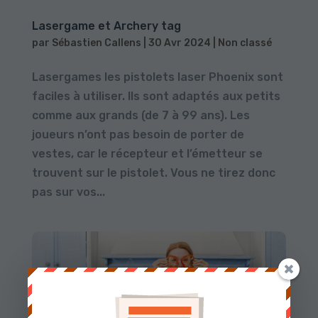
Lasergame et Archery tag
par
Sébastien Callens
|
30 Avr 2024
|
Non classé
Lasergames les pistolets laser Phoenix sont
faciles à utiliser. Ils sont adaptés aux petits
comme aux grands (de 7 à 99 ans). Les
joueurs n’ont pas besoin de porter de
vestes, car le récepteur et l’émetteur se
trouvent sur le pistolet. Vous ne tirez donc
pas sur vos...